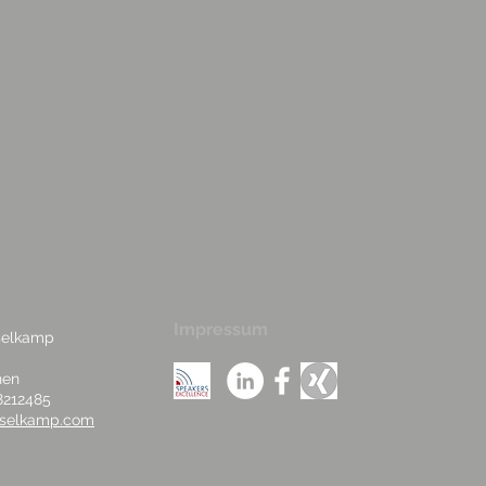
Impressum
sselkamp
hen
8212485
isselkamp.com