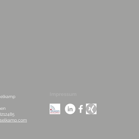
Impressum
sselkamp
hen
8212485
isselkamp.com