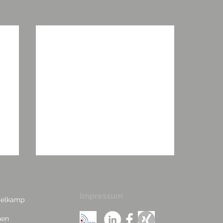
Impressum
sselkamp
hen