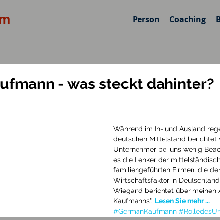
om
Person
Coaching
fmann - was steckt dahinter?
Während im In- und Ausland reg
deutschen Mittelstand berichtet w
Unternehmer bei uns wenig Beach
es die Lenker der mittelständisch
familiengeführten Firmen, die de
Wirtschaftsfaktor in Deutschland
Wiegand berichtet über meinen 
Kaufmanns". 
Lesen Sie mehr ...
#GermanKaufmann
#RolledesU