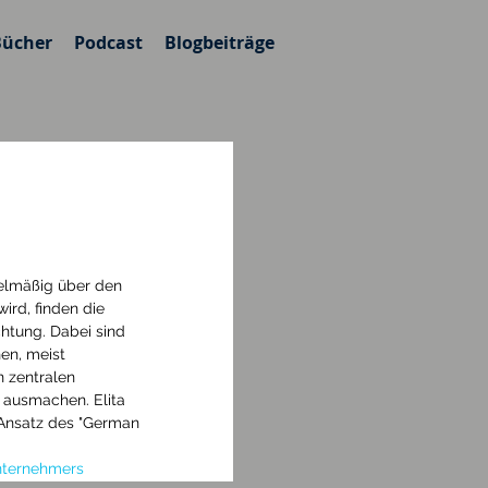
Bücher
Podcast
Blogbeiträge
elmäßig über den 
ird, finden die 
tung. Dabei sind 
en, meist 
n zentralen 
 ausmachen. Elita 
Ansatz des "German 
nternehmers