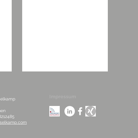
Impressum
sselkamp
hen
8212485
isselkamp.com
Immobilien @ Frankfurt
School of Finance Blog