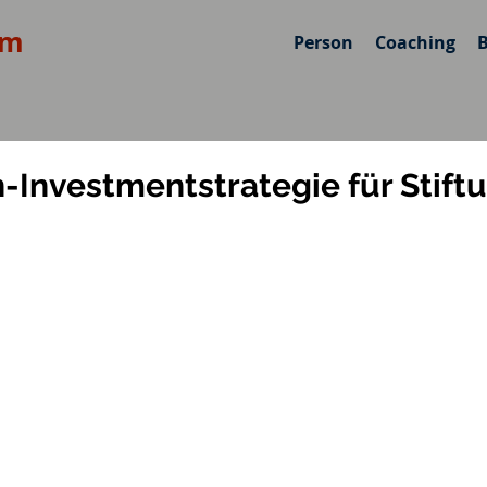
om
Person
Coaching
-Investmentstrategie für Stift