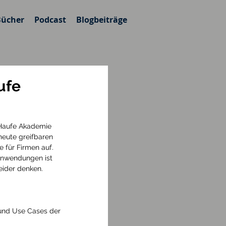
Bücher
Podcast
Blogbeiträge
ufe
Haufe Akademie 
heute greifbaren 
für Firmen auf. 
nwendungen ist 
eider denken. 
 und Use Cases der 