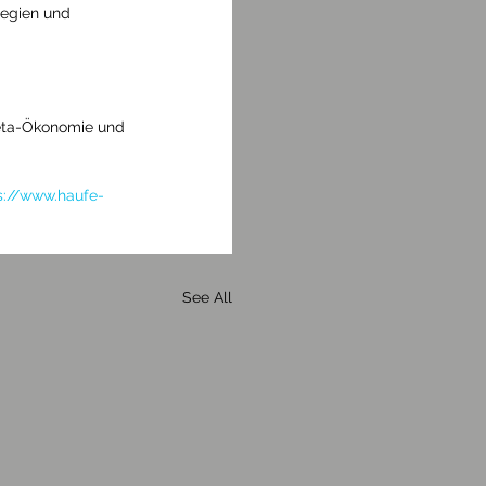
egien und 
Meta-Ökonomie und 
s://www.haufe-
See All