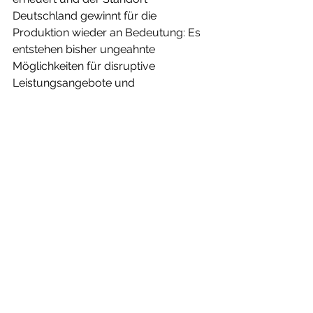
Deutschland gewinnt für die 
Produktion wieder an Bedeutung: Es 
entstehen bisher ungeahnte 
Möglichkeiten für disruptive 
Leistungsangebote und 
Geschäftsmodelle sowie zur 
Erschließung neuer Märkte. Mit der 
ihm bekannten Innovationskraft und 
konsequenten Umsetzungsstärke, 
kann besonders der deutsche 
Mittelstand von dieser Entwicklung 
profitieren. Denn es braucht weniger 
Größe, sondern vielmehr den Willen 
und die Flexibilität, um 3D Druck und 
Co. als Chance zu nutzen.  