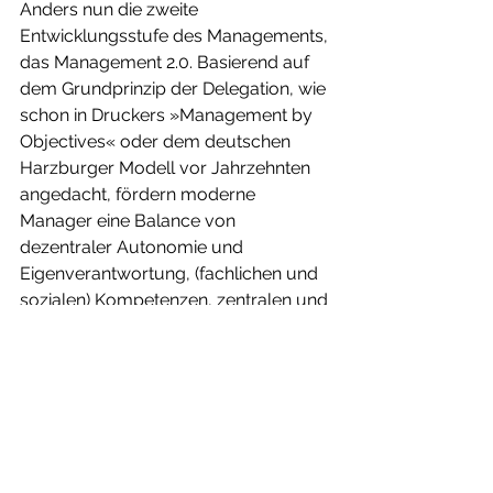
Anders nun die zweite 
Entwicklungsstufe des Managements, 
das Management 2.0. Basierend auf 
dem Grundprinzip der Delegation, wie 
schon in Druckers »Management by 
Objectives« oder dem deutschen 
Harzburger Modell vor Jahrzehnten 
angedacht, fördern moderne 
Manager eine Balance von 
dezentraler Autonomie und 
Eigenverantwortung, (fachlichen und 
sozialen) Kompetenzen, zentralen und 
langfristigen Visionen, Missionen und 
Strategien der Unternehmen. Die 
Anpassung an sich gerade im 
Rahmen der digitalen Transformation 
ständig verändernde Kunden- und 
Mitarbeiterbedürfnisse, sich weiter 
entwickelnde digitale Technologien, 